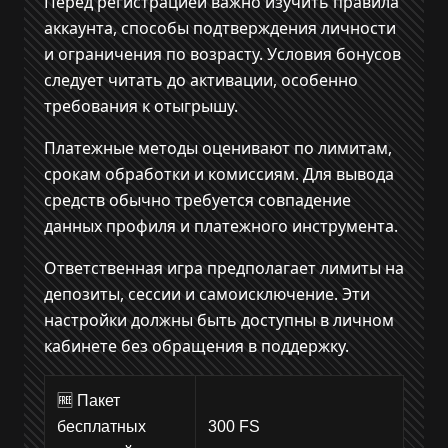
Перед регистрацией важно изучить правила
аккаунта, способы подтверждения личности
и ограничения по возрасту. Условия бонусов
следует читать до активации, особенно
требования к отыгрышу.
Платежные методы оценивают по лимитам,
срокам обработки и комиссиям. Для вывода
средств обычно требуется совпадение
данных профиля и платежного инструмента.
Ответственная игра предполагает лимиты на
депозиты, сессии и самоисключение. Эти
настройки должны быть доступны в личном
кабинете без обращения в поддержку.
🆓 Пакет
бесплатных
300 FS