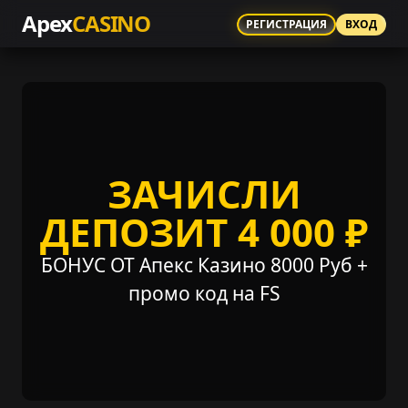
Apex
CASINO
РЕГИСТРАЦИЯ
ВХОД
ЗАЧИСЛИ
ДЕПОЗИТ 4 000 ₽
БОНУС ОТ Апекс Казино 8000 Руб +
промо код на FS