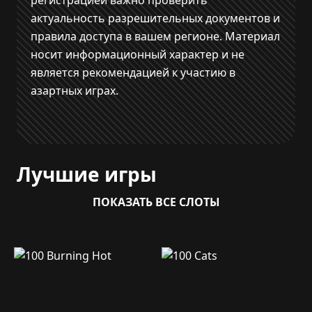
регистрацией важно проверить
актуальность разрешительных документов и
правила доступа в вашем регионе. Материал
носит информационный характер и не
является рекомендацией к участию в
азартных играх.
Лучшие игры
ПОКАЗАТЬ ВСЕ СЛОТЫ