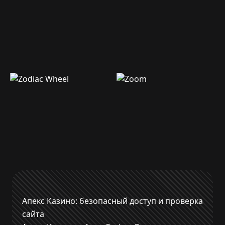
Апекс Казино: безопасный доступ и проверка
сайта