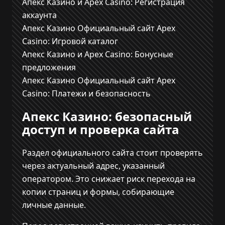
Апекс Казино и Apex Casino: Регистрация
аккаунта
Апекс Казино Официальный сайт Apex
Casino: Игровой каталог
Апекс Казино и Apex Casino: Бонусные
предложения
Апекс Казино Официальный сайт Apex
Casino: Платежи и безопасность
Апекс Казино: безопасный
доступ и проверка сайта
Раздел официального сайта стоит проверять
через актуальный адрес, указанный
оператором. Это снижает риск перехода на
копии страниц и формы, собирающие
личные данные.