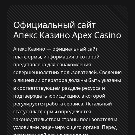
Официальный сайт
Апекс Казино Apex Casino
Апекс Казино — официальный сайт
платформы, информация о которой
представлена для ознакомления
совершеннолетних пользователей. Сведения
о лицензии оператора должны быть указаны
в соответствующем разделе ресурса и
подтверждать юрисдикцию, в которой
регулируется работа сервиса. Легальный
статус платформы определяется
законодательством страны пользователя и
условиями лицензирующего органа. Перед